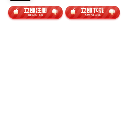
临多线同时作战的处境。
​扫描二维码推送至手机访问。
本文转载自互联网，如有侵权，联系删除。
本文链接：
https://index-h5-9ysport.com/post/159.html
上一篇：
林良锋：打空门吐饼，定位球送礼，曼联记吃不记打
下一篇：
九游体育下载-张奔斗：穆雷再次喜当爹，纳达尔再次退出群聊
xiaoqiao