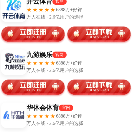
级）
斯突入禁区传中，本泽马冲顶入网，2比3。
欧冠1/4决赛迎战切尔西。上半场芒特禁区中路抽射破门，下半场吕