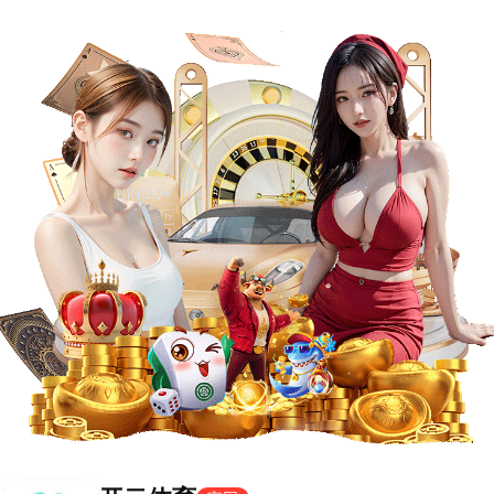
西甲
欧冠
关于我们
绝地反杀未遂，车毁仁亡继续！
0
3切尔西（总比分5比4晋级） 关键进球：卡马温加左路断球直传，维尼修
 北京时间4月13日凌晨03:00，皇马在欧冠1/4决赛迎战切尔西。上半场
球破门扳平总比分，阿隆索抽射破门被吹手球无效，本泽马头球击中横梁