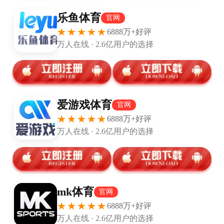
当地时间4月25日上午，中国队4-12不敌澳大利亚队。澳大
利亚队后手得3分后又在先手偷得3分，早早确立6分优势。
双方在第3、4局各拿一分。第5局中国队拿到3分，但澳大
利亚队在第六局一举拿下5分，双方提前握手。
当地时间4月25日晚间，中国队8-4战胜法国队。第一局中国
队后手拿到3分，第二局先手偷到1分，第三、四局双方各拿
一分，第五局法国队追回3分。中国队在第六局后手得2分，
并在第七局先手再偷1分。第八局于森打出三飞后，双方提
前握手，中国队取胜。
北京时间周日晚八点，中国队将迎战日本队，对手战绩同为
一胜一负。